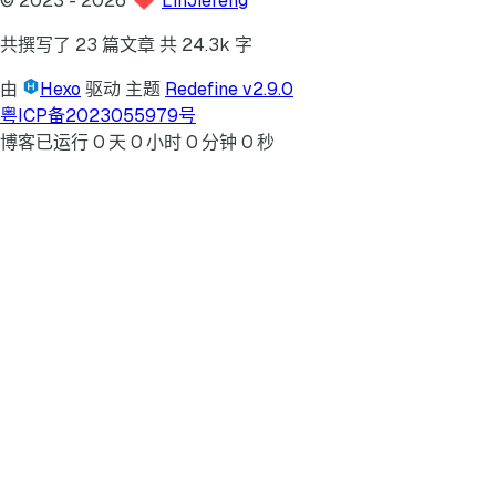
©
2023
- 2026
LinJiefeng
共撰写了 23 篇文章
共 24.3k 字
由
Hexo
驱动
主题
Redefine v2.9.0
粤ICP备2023055979号
博客已运行
0
天
0
小时
0
分钟
0
秒