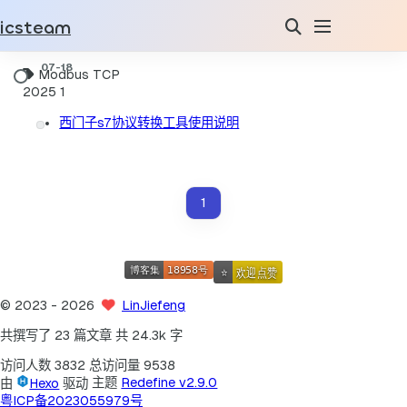
icsteam
Modbus TCP
2025
1
西门子s7协议转换工具使用说明
1
©
2023
- 2026
LinJiefeng
共撰写了 23 篇文章
共 24.3k 字
访问人数
3832
总访问量
9538
由
Hexo
驱动
主题
Redefine v2.9.0
粤ICP备2023055979号